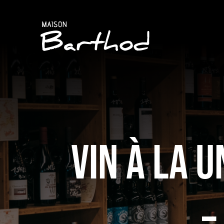
Passer
au
contenu
Vin à la u
–