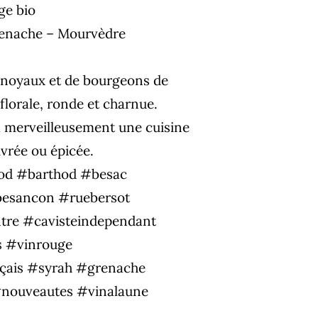
ge bio
renache – Mourvèdre
à noyaux et de bourgeons de
florale, ronde et charnue.
merveilleusement une cuisine
vrée ou épicée.
od
#barthod
#besac
esancon
#ruebersot
tre
#cavisteindependant
s
#vinrouge
̧ais
#syrah
#grenache
nouveautes
#vinalaune