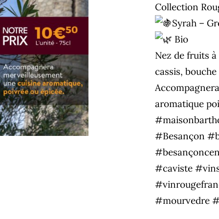
Collection Rou
Syrah – G
Bio
Nez de fruits 
cassis, bouche 
Accompagnera 
aromatique poi
#maisonbarth
#Besançon
#b
#besançoncen
#caviste
#vin
#vinrougefranc
#mourvedre
#