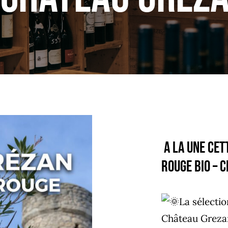
A la une cet
ROUGE BIO – 
La sélecti
Château Grezan