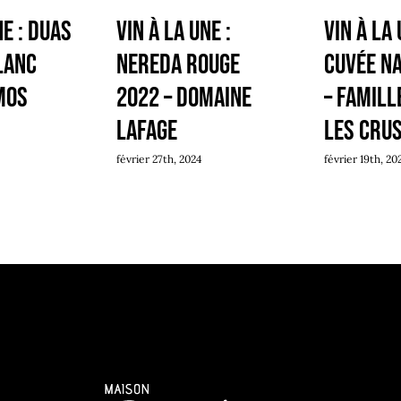
ne : DUAS
Vin à la une :
Vin à la 
lanc
NEREDA Rouge
Cuvée N
mos
2022 – Domaine
– Famill
LAFAGE
Les Cru
février 27th, 2024
février 19th, 20